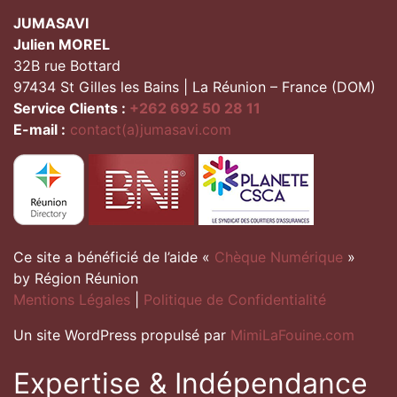
JUMASAVI
Julien MOREL
32B rue Bottard
97434 St Gilles les Bains | La Réunion – France (DOM)
Service Clients :
+262 692 50 28 11
E-mail :
contact(a)jumasavi.com
Ce site a bénéficié de l’aide «
Chèque Numérique
»
by Région Réunion
Mentions Légales
|
Politique de Confidentialité
Un site WordPress propulsé par
MimiLaFouine.com
Expertise & Indépendance