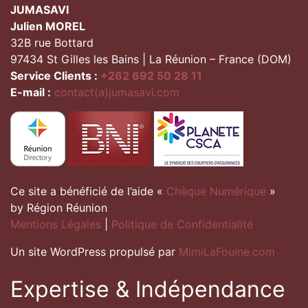
JUMASAVI
Julien MOREL
32B rue Bottard
97434 St Gilles les Bains | La Réunion – France (DOM)
Service Clients :
+262 692 50 28 11
E-mail :
contact(a)jumasavi.com
Ce site a bénéficié de l’aide «
Chèque Numérique
»
by Région Réunion
Mentions Légales
|
Politique de Confidentialité
Un site WordPress propulsé par
MimiLaFouine.com
Expertise & Indépendance