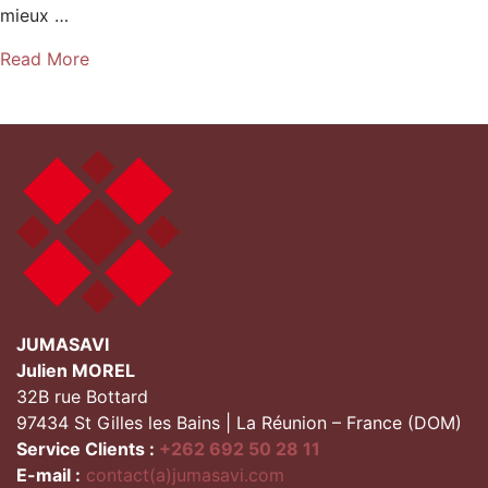
mieux …
Read More
JUMASAVI
Julien MOREL
32B rue Bottard
97434 St Gilles les Bains | La Réunion – France (DOM)
Service Clients :
+262 692 50 28 11
E-mail :
contact(a)jumasavi.com