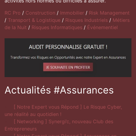
activités hors normes ou difficiles à assurer.
RC Pro
/
Construction
/
Immobilier
/
Risk Management
/
Transport & Logistique
/
Risques Industriels
/
Métiers
de la Nuit
/
Risques Informatiques
/
Événementiel
Actualités #Assurances
[ Notre Expert vous Répond ] Le Risque Cyber,
une réalité au quotidien !
[ Networking ] Synergi’c, nouveau Club des
Entrepreneurs