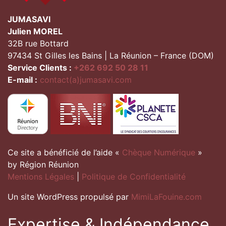
JUMASAVI
Julien MOREL
32B rue Bottard
97434 St Gilles les Bains | La Réunion – France (DOM)
Service Clients :
+262 692 50 28 11
E-mail :
contact(a)jumasavi.com
Ce site a bénéficié de l’aide «
Chèque Numérique
»
by Région Réunion
Mentions Légales
|
Politique de Confidentialité
Un site WordPress propulsé par
MimiLaFouine.com
Expertise & Indépendance