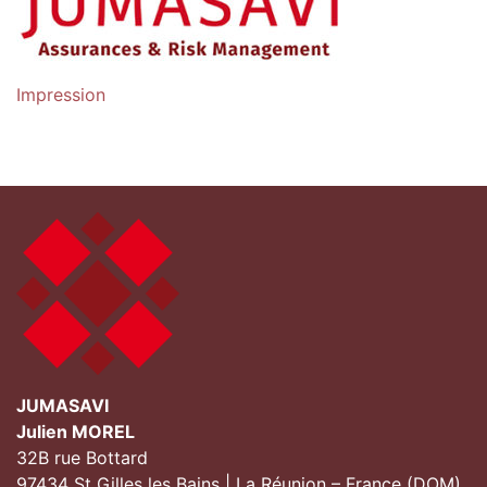
Navigation
Impression
de
l’article
JUMASAVI
Julien MOREL
32B rue Bottard
97434 St Gilles les Bains | La Réunion – France (DOM)