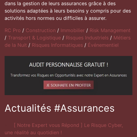
dans la gestion de leurs assurances grâce à des
solutions adaptées à leurs besoins y compris pour des
activités hors normes ou difficiles à assurer.
RC Pro
/
Construction
/
Immobilier
/
Risk Management
/
Transport & Logistique
/
Risques Industriels
/
Métiers
de la Nuit
/
Risques Informatiques
/
Événementiel
Actualités #Assurances
[ Notre Expert vous Répond ] Le Risque Cyber,
une réalité au quotidien !