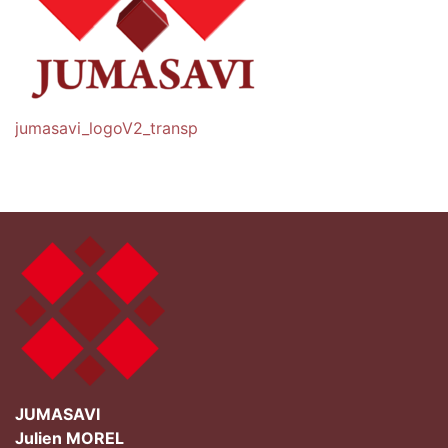
Navigation
jumasavi_logoV2_transp
de
l’article
JUMASAVI
Julien MOREL