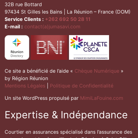
32B rue Bottard
97434 St Gilles les Bains | La Réunion – France (DOM)
Service Clients :
+262 692 50 28 11
E-mail :
contact(a)jumasavi.com
Ce site a bénéficié de l’aide «
Chèque Numérique
»
by Région Réunion
Mentions Légales
|
Politique de Confidentialité
Un site WordPress propulsé par
MimiLaFouine.com
Expertise & Indépendance
Courtier en assurances spécialisé dans l’assurance des