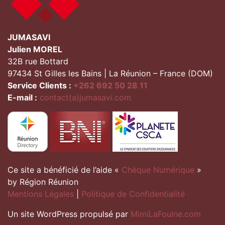
JUMASAVI
Julien MOREL
32B rue Bottard
97434 St Gilles les Bains | La Réunion – France (DOM)
Service Clients :
+262 692 50 28 11
E-mail :
contact(a)jumasavi.com
Ce site a bénéficié de l’aide «
Chèque Numérique
»
by Région Réunion
Mentions Légales
|
Politique de Confidentialité
Un site WordPress propulsé par
MimiLaFouine.com