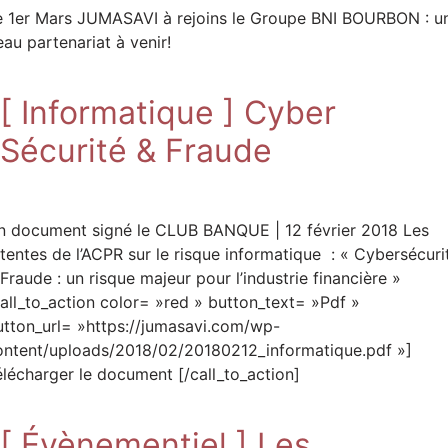
e 1er Mars JUMASAVI à rejoins le Groupe BNI BOURBON : u
au partenariat à venir!
[ Informatique ] Cyber
Sécurité & Fraude
n document signé le CLUB BANQUE | 12 février 2018 Les
ttentes de l’ACPR sur le risque informatique : « Cybersécuri
Fraude : un risque majeur pour l’industrie financière »
call_to_action color= »red » button_text= »Pdf »
utton_url= »https://jumasavi.com/wp-
ontent/uploads/2018/02/20180212_informatique.pdf »]
élécharger le document [/call_to_action]
[ Évènementiel ] Les