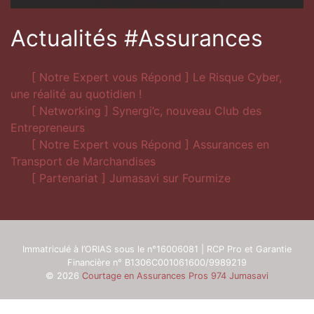
Actualités #Assurances
[ Notre Expert vous Répond ] Le Risque Cyber,
une réalité au quotidien !
[ Networking ] Synergi’c, nouveau Club des
Entrepreneurs
[ Notre Expert vous Répond ] Assurances en
Transport de Marchandises
[ Partenariat ] Jumasavi sur Fourmize
Immatriculé à l’ORIAS sous le n°16006081 | RCP Pro et Garantie
Financière n° B1306C001061600/9989219
© 2026
Courtage en Assurances Pros 974 Jumasavi