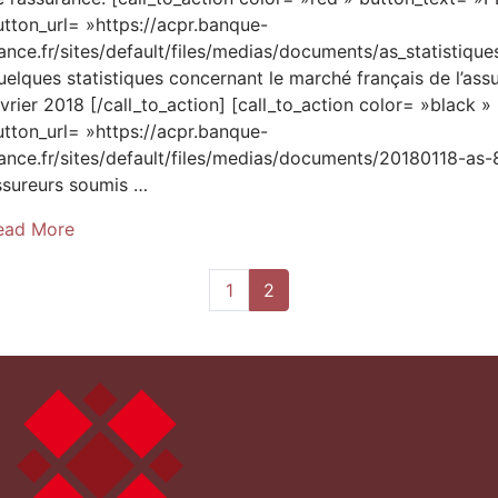
utton_url= »https://acpr.banque-
rance.fr/sites/default/files/medias/documents/as_statistiqu
uelques statistiques concernant le marché français de l’ass
évrier 2018 [/call_to_action] [call_to_action color= »black 
utton_url= »https://acpr.banque-
rance.fr/sites/default/files/medias/documents/20180118-as-8
ssureurs soumis …
ead More
Current page
1
2