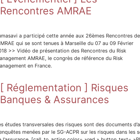
Rencontres AMRAE
umasavi a participé cette année aux 26èmes Rencontres de
’AMRAE qui se sont tenues à Marseille du 07 au 09 Février
018 >> Vidéo de présentation des Rencontres du Risk
anagement AMRAE, le congrès de référence du Risk
anagement en France.
[ Réglementation ] Risques
Banques & Assurances
es études transversales des risques sont des documents d
’enquêtes menées par le SG-ACPR sur les risques dans les s
e l’assurance. [call_to_action color= »red » button_text= »