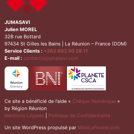
JUMASAVI
Julien MOREL
32B rue Bottard
97434 St Gilles les Bains | La Réunion – France (DOM)
Service Clients :
+262 692 50 28 11
E-mail :
contact(a)jumasavi.com
Ce site a bénéficié de l’aide «
Chèque Numérique
»
by Région Réunion
Mentions Légales
|
Politique de Confidentialité
Un site WordPress propulsé par
MimiLaFouine.com