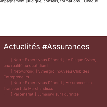
accompagnement juridique, conseils, formations… Chaque
Actualités #Assurances
[ Notre Expert vous Répond ] Le Risque Cyber,
une réalité au quotidien !
[ Networking ] Synergi’c, nouveau Club des
Entrepreneurs
[ Notre Expert vous Répond ] Assurances en
Transport de Marchandises
[ Partenariat ] Jumasavi sur Fourmize