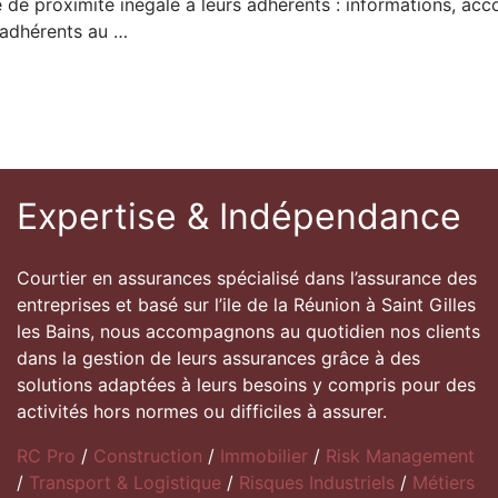
ce de proximité inégalé à leurs adhérents : informations, 
 adhérents au …
Expertise & Indépendance
Courtier en assurances spécialisé dans l’assurance des
entreprises et basé sur l’ile de la Réunion à Saint Gilles
les Bains, nous accompagnons au quotidien nos clients
dans la gestion de leurs assurances grâce à des
solutions adaptées à leurs besoins y compris pour des
activités hors normes ou difficiles à assurer.
RC Pro
/
Construction
/
Immobilier
/
Risk Management
/
Transport & Logistique
/
Risques Industriels
/
Métiers