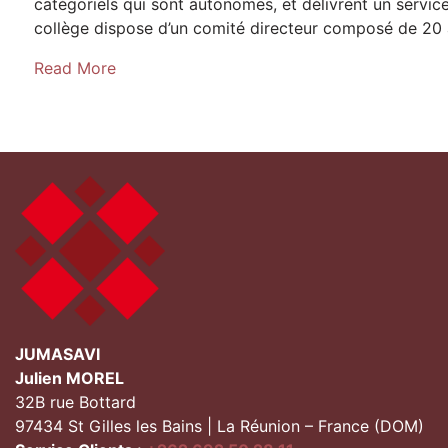
catégoriels qui sont autonomes, et délivrent un servi
collège dispose d’un comité directeur composé de 20
Read More
JUMASAVI
Julien MOREL
32B rue Bottard
97434 St Gilles les Bains | La Réunion – France (DOM)